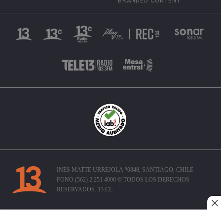
BRANDED CONTENT
INÉS MATTE URREJOLA #0848, SANTIAGO, CHILE
FONO (562) 2 251 4000 © TODOS LOS DERECHOS
RESERVADOS. 13.CL