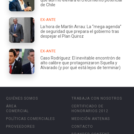
de Chile
EX-ANTE
La hora de Martín Arrau: La “mega agenda”
de seguridad que prepara el gobierno tras
despejar el Plan Quiroz
EX-ANTE
Caso Rodríguez: El inevitable encontrón de
alto calibre que protagonizaron Squella y
Alvarado (y por qué está lejos de terminar)
QUIÉNES SOMOS
TRABAJA CON NOSOTROS
ÁREA
CERTIFICADO DE
COMERCIAL
HONORARIOS 2012
POLÍTICAS COMERCIALES
MEDICIÓN ANTENAS
PROVEEDORES
CONTACTO