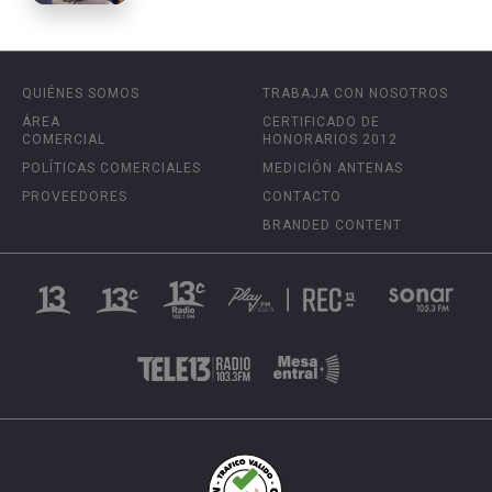
QUIÉNES SOMOS
TRABAJA CON NOSOTROS
ÁREA
CERTIFICADO DE
COMERCIAL
HONORARIOS 2012
POLÍTICAS COMERCIALES
MEDICIÓN ANTENAS
PROVEEDORES
CONTACTO
BRANDED CONTENT