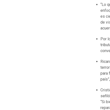
“Lo q
enfoq
es ci
de vi
acuer
Por l
tribu
conve
Ricar
terro
para 
país”,
Crist
señló
“Si b
repar