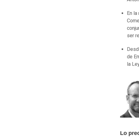
En la
Comer
conju
ser r
Desde
de Em
la Le
Lo pre