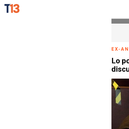
EX-A
Lo po
discu