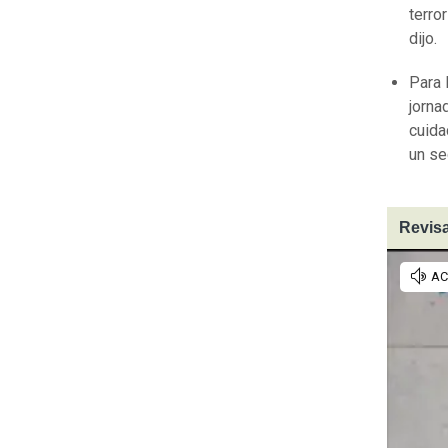
terro
dijo.
Para 
jorna
cuida
un se
Revisa