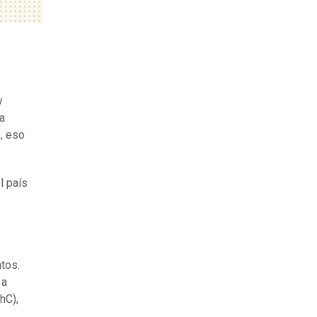
y
a
, eso
l país
tos.
 a
hC),