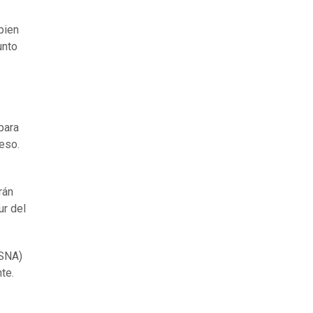
bien
unto
para
eso.
rán
ur del
(SNA)
te.