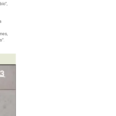
bío”,
a
ymes,
s”.