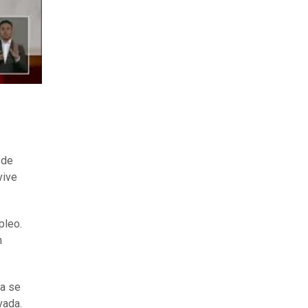
 de
vive
pleo.
n
da se
vada.