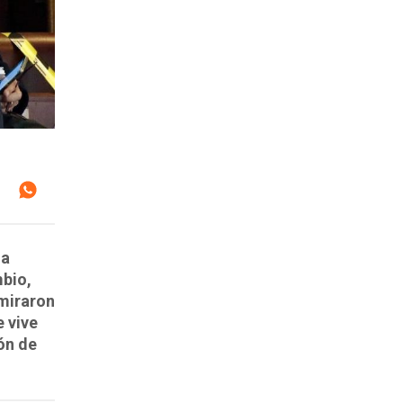
 a
mbio,
 miraron
e vive
ón de