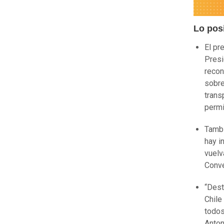
Lo pos
El pr
Presi
recon
sobre
trans
permi
Tambi
hay i
vuelv
Conve
“Dest
Chile
todos
Anton