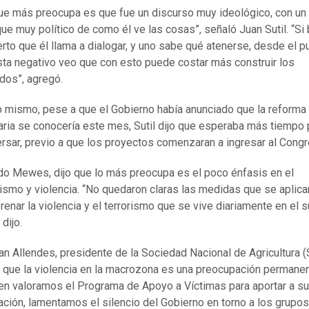
ue más preocupa es que fue un discurso muy ideológico, con un
ue muy político de como él ve las cosas”, señaló Juan Sutil. “Si 
erto que él llama a dialogar, y uno sabe qué atenerse, desde el p
sta negativo veo que con esto puede costar más construir los
dos”, agregó.
o mismo, pese a que el Gobierno había anunciado que la reforma
taria se conocería este mes, Sutil dijo que esperaba más tiempo 
rsar, previo a que los proyectos comenzaran a ingresar al Congr
do Mewes, dijo que lo más preocupa es el poco énfasis en el
rismo y violencia. “No quedaron claras las medidas que se aplica
frenar la violencia y el terrorismo que se vive diariamente en el s
 dijo.
ian Allendes, presidente de la Sociedad Nacional de Agricultura 
 que la violencia en la macrozona es una preocupación permanen
ien valoramos el Programa de Apoyo a Víctimas para aportar a su
ación, lamentamos el silencio del Gobierno en torno a los grupos