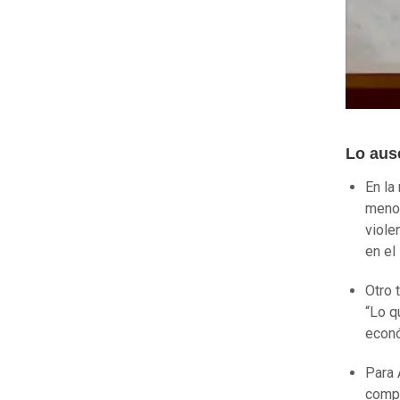
Lo aus
En la
menos
viole
en el
Otro 
“Lo q
econó
Para 
compl