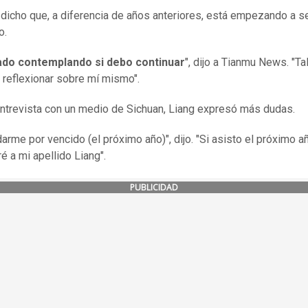
 dicho que, a diferencia de años anteriores, está empezando a s
o.
ado contemplando si debo continuar
", dijo a Tianmu News. "Ta
 reflexionar sobre mí mismo".
entrevista con un medio de Sichuan, Liang expresó más dudas.
arme por vencido (el próximo año)", dijo. "Si asisto el próximo añ
é a mi apellido Liang".
PUBLICIDAD