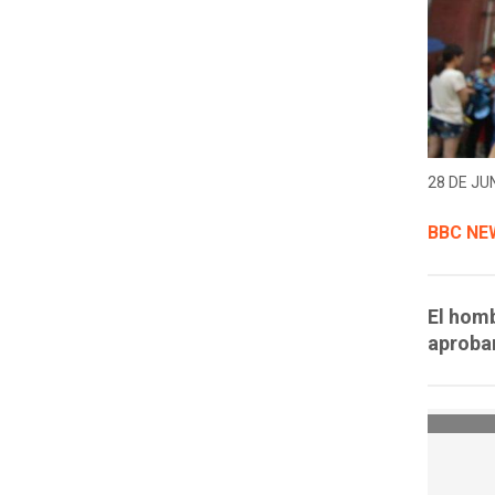
28 DE JUN
BBC NE
El hom
aprobar