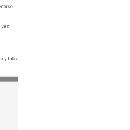
entirse
l vez
o y fallo,