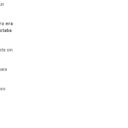
un
ro era
estaba
eta sin
para
ses
a