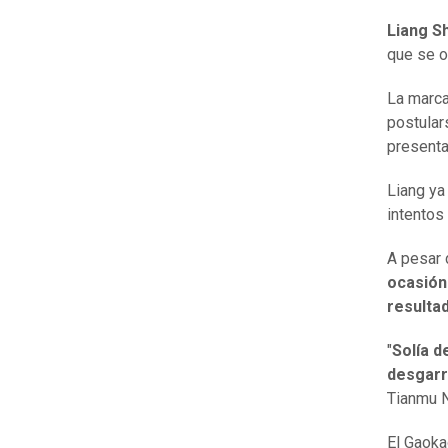
Liang Sh
que se o
La marca
postular
presenta
Liang ya
intentos
A pesar 
ocasión
resulta
"
Solía d
desgar
Tianmu 
El Gaoka