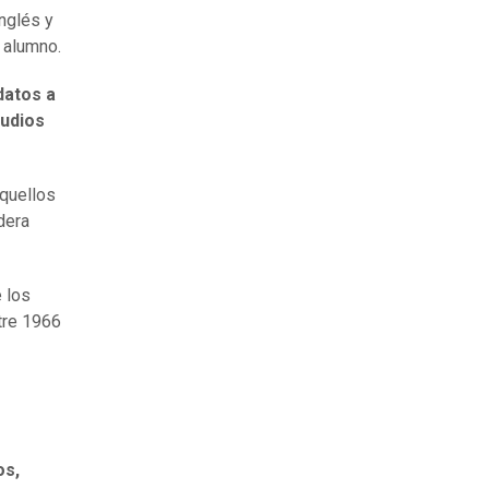
nglés y
 alumno.
datos a
tudios
aquellos
dera
 los
tre 1966
os,