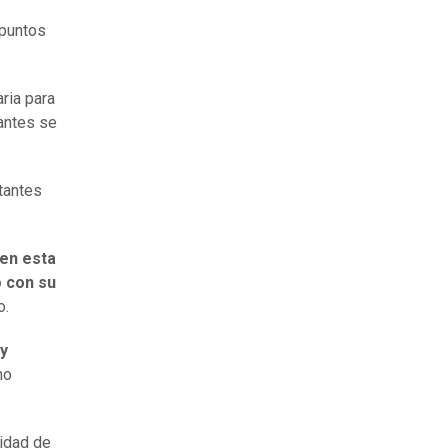
 puntos
ria para
iantes se
tantes
en esta
o con su
o.
oy
no
sidad de