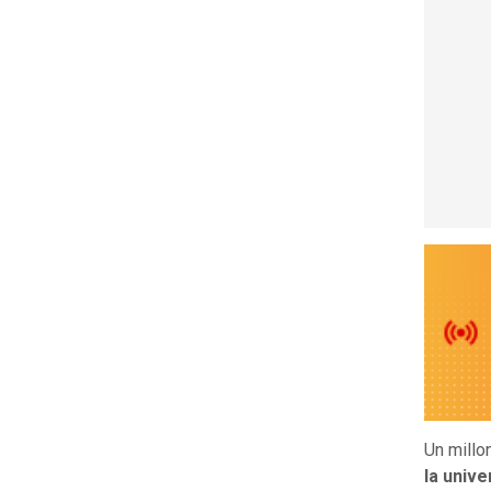
Un millo
la unive