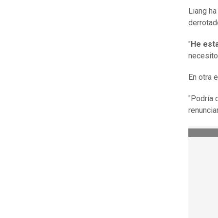
Liang ha
derrotad
"
He est
necesito
En otra 
"Podría d
renunciar