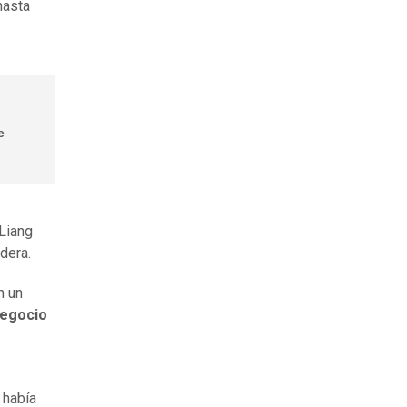
hasta
e
 Liang
dera.
n un
negocio
 había