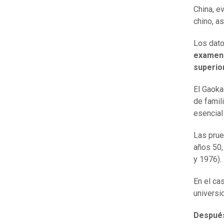
China, e
chino, a
Los dato
examen 
superio
El Gaoka
de famil
esencial
Las prue
años 50,
y 1976).
En el ca
universid
Después