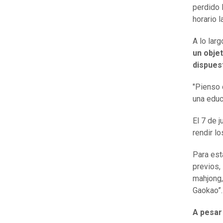
perdido 
horario l
A lo lar
un obje
dispues
"Pienso 
una educ
El 7 de 
rendir l
Para est
previos,
mahjong,
Gaokao”.
A pesar 