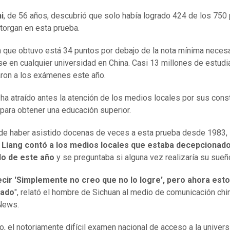
i
, de 56 años, descubrió que solo había logrado 424 de los 750
torgan en esta prueba.
 que obtuvo está 34 puntos por debajo de la nota mínima necesa
se en cualquier universidad en China. Casi 13 millones de estud
ron a los exámenes este año.
 ha atraído antes la atención de los medios locales por sus cons
 para obtener una educación superior.
de haber asistido docenas de veces a esta prueba desde 1983,
 Liang contó a los medios locales que estaba decepcionad
do de este año
y se preguntaba si alguna vez realizaría su sueñ
ecir 'Simplemente no creo que no lo logre', pero ahora est
rado
", relató el hombre de Sichuan al medio de comunicación chi
News.
o, el notoriamente difícil examen nacional de acceso a la univer