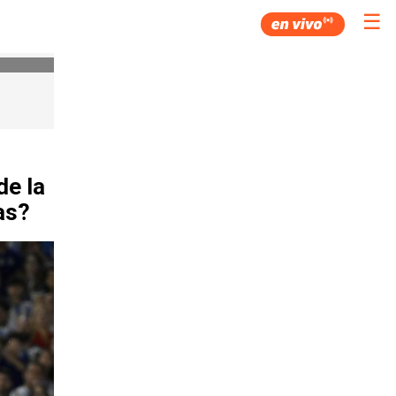
☰
de la
as?