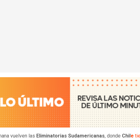
ana vuelven las
Eliminatorias Sudamericanas
, donde
Chil
e
ti