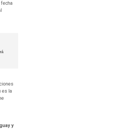
a fecha
l
rá
aciones
ú
es la
ne
guay y