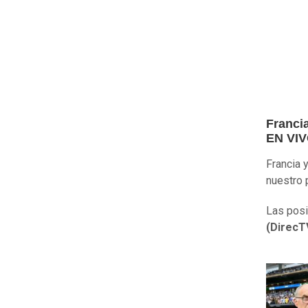
Franci
EN VI
Francia 
nuestro 
Las posi
(DirecT