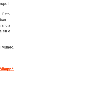
rupo I.
. Esto
aban
rancia
a en el
el Mundo
,
 Mbappé
,