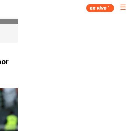
☰
por