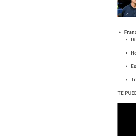
Franc
Dí
Ho
Es
Tr
TE PUE