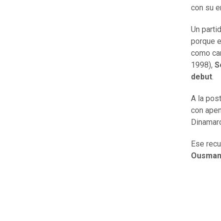
con su e
Un parti
porque e
como cam
1998),
S
debut
.
A la pos
con apen
Dinamar
Ese recu
Ousman