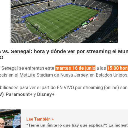
a vs. Senegal: hora y dónde ver por streaming el Mun
VO
y Senegal se enfrentan este
martes 16 de junio
a las
15:00 hor
país en el MetLife Stadium de Nueva Jersey, en Estados Unidos
bilidades para ver el partido EN VIVO por streaming (online) so
V)
,
Paramount+
y
Disney+
.
Lee También >
"Tiene un límite lo que hay que explicar": La molest