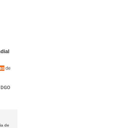
dial
as
de
.
n
DGO
ia de