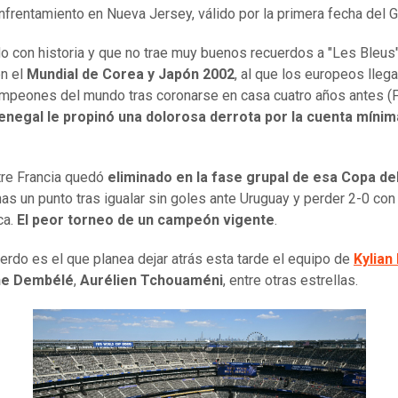
nfrentamiento en Nueva Jersey, válido por la primera fecha del G
do con historia y que no trae muy buenos recuerdos a "Les Bleus"
n el
Mundial de Corea y Japón 2002
, al que los europeos lleg
peones del mundo tras coronarse en casa cuatro años antes (F
enegal le propinó una dolorosa derrota por la cuenta mínim
tre Francia quedó
eliminado en la fase grupal de esa Copa d
as un punto tras igualar sin goles ante Uruguay y perder 2-0 con
ca.
El peor torneo de un campeón vigente
.
erdo es el que planea dejar atrás esta tarde el equipo de
Kylian
e Dembélé
,
Aurélien Tchouaméni
, entre otras estrellas.