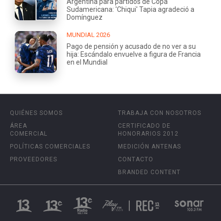
Argentina para partidos de Copa
Sudamericana: 'Chiqui' Tapia agradeció a
Domínguez
MUNDIAL 2026
Pago de pensión y acusado de no ver a su
hija: Escándalo envuelve a figura de Francia
en el Mundial
QUIÉNES SOMOS
TRABAJA CON NOSOTROS
ÁREA
CERTIFICADO DE
COMERCIAL
HONORARIOS 2012
POLÍTICAS COMERCIALES
MEDICIÓN ANTENAS
PROVEEDORES
CONTACTO
BRANDED CONTENT