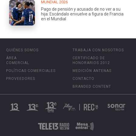
MUNDIAL 2026
Pago de pensión y acusado de no ver a su
hija: Escándalo envuelve a figura de Francia
en el Mundial
QUIÉNES SOMOS
TRABAJA CON NOSOTROS
ÁREA
CERTIFICADO DE
COMERCIAL
HONORARIOS 2012
POLÍTICAS COMERCIALES
MEDICIÓN ANTENAS
PROVEEDORES
CONTACTO
BRANDED CONTENT