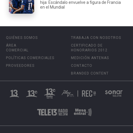
hija: Escándalo envuelve a figura de Francia
en el Mundial
QUIÉNES SOMOS
TRABAJA CON NOSOTROS
ÁREA
CERTIFICADO DE
COMERCIAL
HONORARIOS 2012
POLÍTICAS COMERCIALES
MEDICIÓN ANTENAS
PROVEEDORES
CONTACTO
BRANDED CONTENT