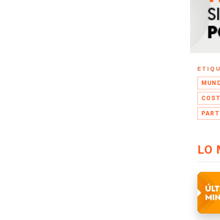
ETIQ
MUND
COST
PART
LO 