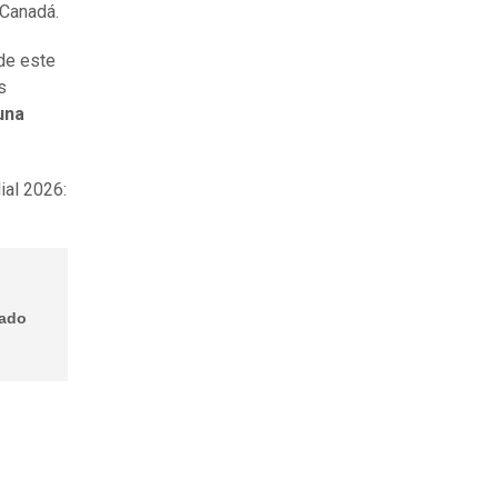
 Canadá.
de este
s
una
ial 2026:
tado