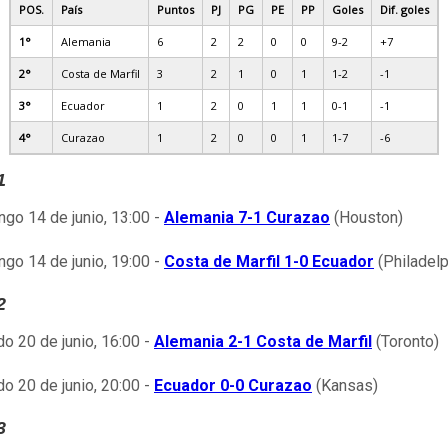
POS.
País
Puntos
PJ
PG
PE
PP
Goles
Dif. goles
1°
Alemania
6
2
2
0
0
9-2
+7
2°
Costa de Marfil
3
2
1
0
1
1-2
-1
3°
Ecuador
1
2
0
1
1
0-1
-1
4°
Curazao
1
2
0
0
1
1-7
-6
1
go 14 de junio, 13:00 -
Alemania 7-1 Curazao
(Houston)
go 14 de junio, 19:00 -
Costa de Marfil 1-0 Ecuador
(Philadelp
2
o 20 de junio, 16:00 -
Alemania 2-1 Costa de Marfil
(Toronto)
o 20 de junio, 20:00 -
Ecuador 0-0 Curazao
(Kansas)
3