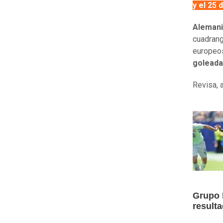
y el 25 
Alemani
cuadrang
europeos
goleada
Revisa, 
Grupo E
result