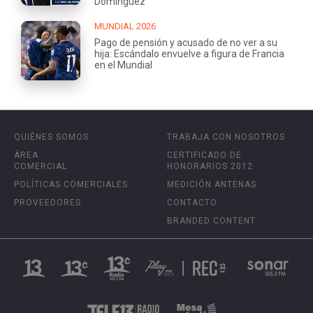
Domínguez
MUNDIAL 2026
Pago de pensión y acusado de no ver a su
hija: Escándalo envuelve a figura de Francia
en el Mundial
QUIÉNES SOMOS
TRABAJA CON NOSOTROS
ÁREA
CERTIFICADO DE
COMERCIAL
HONORARIOS 2012
POLÍTICAS COMERCIALES
MEDICIÓN ANTENAS
PROVEEDORES
CONTACTO
BRANDED CONTENT