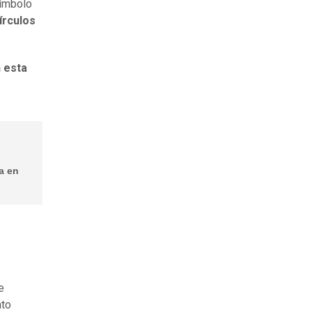
símbolo
írculos
 esta
a en
e
nto