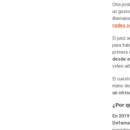
Otra pol
un gesto
Alemania
redes s
El juez 
para tra
primera 
desde e
video arb
El cuest
mano der
un círc
¿Por qu
En 2019
Defama
periódic