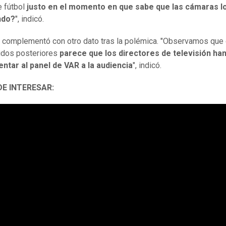
e fútbol
justo en el momento en que sabe que las cámaras l
ndo?
", indicó.
complementó con otro dato tras la polémica. "Observamos que 
idos posteriores
parece que los directores de televisión ha
ntar al panel de VAR a la audiencia
", indicó.
DE INTERESAR: