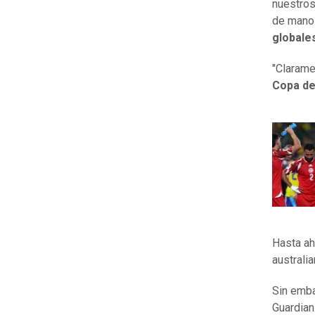
nuestros
de mano 
globale
"Clarame
Copa de
Hasta ah
australi
Sin emba
Guardian