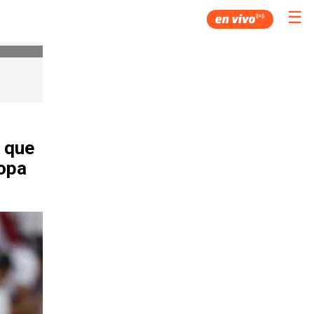
☰
l que
Copa