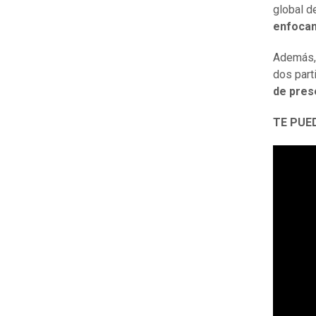
global d
enfoca
Además, 
dos part
de prese
TE PUE