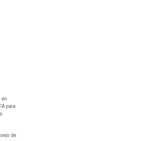
 en
EFA para
os
nsejo de