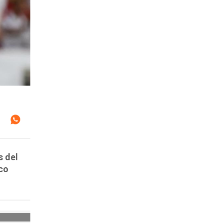
s del
ico