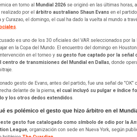
émica en torno al
Mundial 2026
se originó en las últimas horas, a
 realizado por el
árbitro australiano Shaun Evans
en el partido
 y Curazao, el domingo, el cual ha dado la vuelta al mundo a trav
ociales
.
acusado es uno de los 30 oficiales del VAR seleccionados por la
bajar en la Copa del Mundo. El encuentro del domingo en Houston
intervención en el torneo y
su gesto fue captado por la señal o
l centro de transmisiones del Mundial en Dallas
, donde opera
itraje.
ionado gesto de Evans, antes del partido, fue una señal de "OK" c
echa delante de la pierna,
el cual incluyó su pulgar e índice 
ulo y los otros dedos extendidos
.
é es polémico el gesto que hizo árbitro en el Mundi
 este gesto fue catalogado como símbolo de odio por la Ant
tion League
, organización con sede en Nueva York, según publi
o británico
The Guardian
.