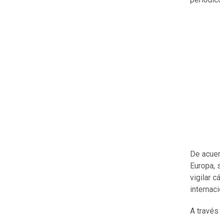
De acuer
Europa, 
vigilar 
internac
A través