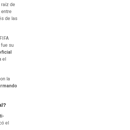
 raíz de
 entre
és de las
 FIFA
 fue su
ficial
 el
on la
formando
al?
i-
có el