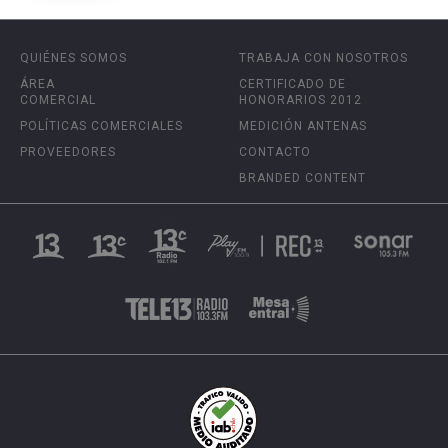
QUIÉNES SOMOS
TRABAJA CON NOSOTROS
ÁREA
CERTIFICADO DE
COMERCIAL
HONORARIOS 2012
POLÍTICAS COMERCIALES
MEDICIÓN ANTENAS
PROVEEDORES
CONTACTO
BRANDED CONTENT