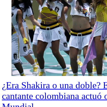
¿Era Shakira o una doble? E
cantante colombiana actuó o
Mundial