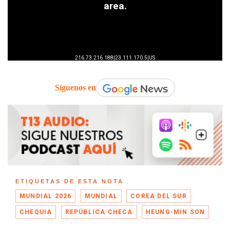
Síguenos en
ETIQUETAS DE ESTA NOTA
MUNDIAL 2026
MUNDIAL
COREA DEL SUR
CHEQUIA
REPÚBLICA CHECA
HEUNG-MIN SON