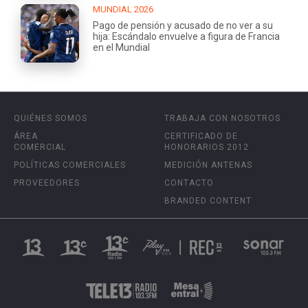
MUNDIAL 2026
Pago de pensión y acusado de no ver a su
hija: Escándalo envuelve a figura de Francia
en el Mundial
QUIÉNES SOMOS
TRABAJA CON NOSOTROS
ÁREA
CERTIFICADO DE
COMERCIAL
HONORARIOS 2012
POLÍTICAS COMERCIALES
MEDICIÓN ANTENAS
PROVEEDORES
CONTACTO
BRANDED CONTENT