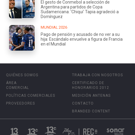
El gesto de Conmebol a selección de
Argentina para partidos de Copa
Sudamericana: 'Chiqui' Tapia agradeció a
Domínguez
MUNDIAL 2026
Pago de pensión y acusado de no ver a su
hija: Escándalo envuelve a figura de Francia
en el Mundial
QUIÉNES SOMOS
TRABAJA CON NOSOTROS
ÁREA
CERTIFICADO DE
COMERCIAL
HONORARIOS 2012
POLÍTICAS COMERCIALES
MEDICIÓN ANTENAS
PROVEEDORES
CONTACTO
BRANDED CONTENT