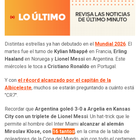
Distintas estrellas ya han debutado en el
Mundial 2026
. El
martes fue el turno de
Kylian Mbappé
en Francia,
Erling
Haaland
en Noruega y
Lionel Messi
en Argentina. Este
miércoles le toca a
Cristiano Ronaldo
en Portugal.
Y con
el récord alcanzado por el capitán de la
Albiceleste
, muchos se estarán preguntando a cuánto está
"CR7".
Recordar que
Argentina goleó 3-0 a Argelia en Kansas
City con un triplete de Lionel Messi
. Un hat-trick que le
permite al hombre del Inter Miami
alcanzar al alemán
Miroslav Klose, con
16 tantos
, en la cima de la tabla de
goleadores de la Copa del Mundo, aún con todo el certamen