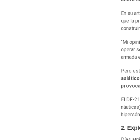
En su art
que la p
construir
"Mi opini
operar s
armada e
Pero est
asiátic
provoca
El DF-21
náuticas
hipersóni
2. Expl
Días atr