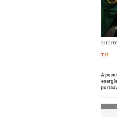
23 DE FE
T13
A pesar
energía
portaa