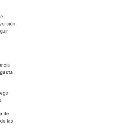
se
versión
guir
encia
 gasta
uego
s.
a de
de las