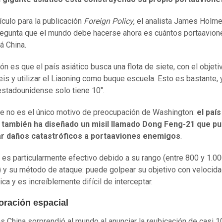
ículo para la publicación
Foreign Policy
, el analista James Holme
regunta que el mundo debe hacerse ahora es cuántos portaavion
á China.
ón es que el país asiático busca una flota de siete, con el objeti
eis y utilizar el Liaoning como buque escuela. Esto es bastante, 
stadounidense solo tiene 10".
e no es el único motivo de preocupación de Washington:
el país
o también ha diseñado un misil llamado Dong Feng-21 que p
r daños catastróficos a portaaviones enemigos
.
 es particularmente efectivo debido a su rango (entre 800 y 1.00
) y su método de ataque: puede golpear su objetivo con velocid
ca y es increíblemente difícil de interceptar.
oración espacial
ás China sorprendió al mundo al anunciar la reubicación de casi 