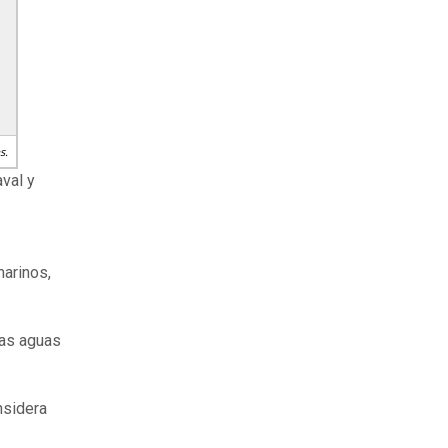
s.
val y
marinos,
las aguas
nsidera