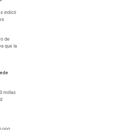
s indicó
es
vo de
ya que la
uede
0 millas
ad
10.000