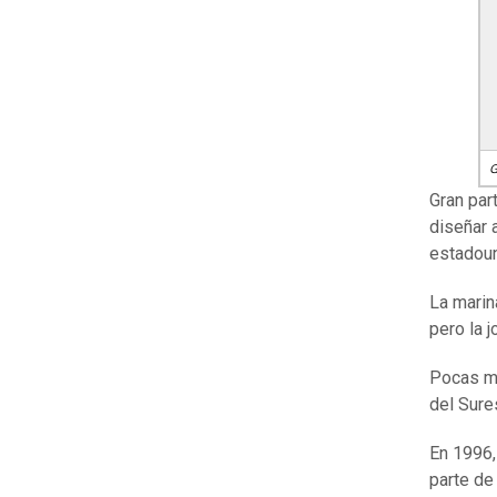
G
Gran par
diseñar 
estadoun
La marin
pero la 
Pocas má
del Sure
En 1996,
parte de