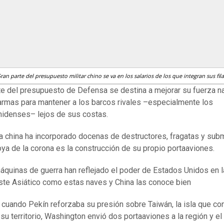
ran parte del presupuesto militar chino se va en los salarios de los que integran sus fila
te del presupuesto de Defensa se destina a mejorar su fuerza na
armas para mantener a los barcos rivales –especialmente los
idenses– lejos de sus costas.
a china ha incorporado docenas de destructores, fragatas y sub
joya de la corona es la construcción de su propio portaaviones.
quinas de guerra han reflejado el poder de Estados Unidos en 
ste Asiático como estas naves y China las conoce bien
 cuando Pekín reforzaba su presión sobre Taiwán, la isla que co
 su territorio, Washington envió dos portaaviones a la región y el