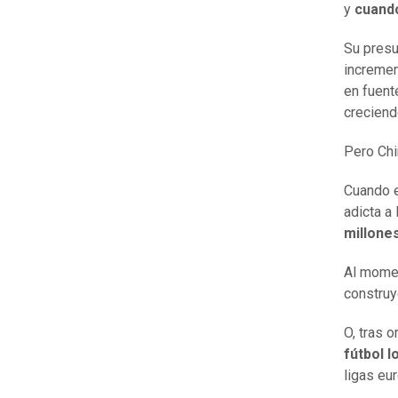
y
cuando
Su presu
incremen
en fuent
creciend
Pero Chi
Cuando e
adicta a
millone
Al momen
construy
O, tras 
fútbol 
ligas eu