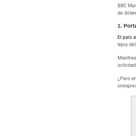
BBC Mund
de dólar
1. Por
El país 
lejos del
Mientras
solicita
¿Pero en
omnipres