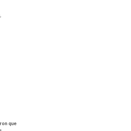
,
ron que
s
.