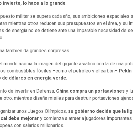
 invierte, lo hace a lo grande
.
puesto militar se supera cada año, sus ambiciones espaciales 
tan mientras otros reducen sus presupuestos en el área, y su in
es de energía no se detiene ante una imparable necesidad de se
o.
na también da grandes sorpresas.
l mundo asocia la imagen del gigante asiático con la de una pot
 los combustibles fósiles –como el petróleo y el carbón–
Pekín
s de dólares en energía verde
.
to de invertir en Defensa,
China compra un portaaviones
y l
e otro, mientras diseña misiles para destruir portaaviones ajeno
organizar unos Juegos Olímpicos,
su gobierno decide que la lig
local debe mejorar
y comienza a atraer a jugadores importantes 
ropeas con salarios millonarios.