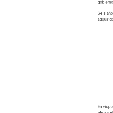
gobierno
Seis año
adquirid
En víspe
ahora e