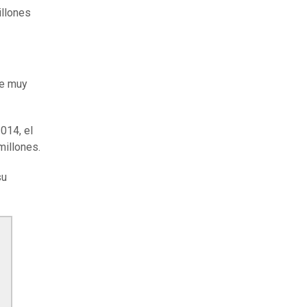
illones
ue muy
014, el
millones.
su