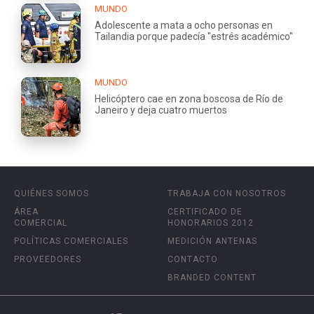
MUNDO
Adolescente a mata a ocho personas en
Tailandia porque padecía "estrés académico"
MUNDO
Helicóptero cae en zona boscosa de Río de
Janeiro y deja cuatro muertos
QUIÉNES SOMOS
TRABAJA CON NOSOTROS
ÁREA
CERTIFICADO DE
COMERCIAL
HONORARIOS 2012
POLÍTICAS COMERCIALES
MEDICIÓN ANTENAS
PROVEEDORES
CONTACTO
BRANDED CONTENT