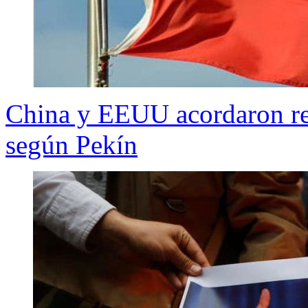
China y EEUU acordaron ren
según Pekín