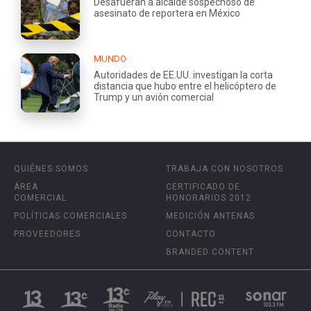
Desafueran a alcalde sospechoso de
asesinato de reportera en México
MUNDO
Autoridades de EE.UU. investigan la corta
distancia que hubo entre el helicóptero de
Trump y un avión comercial
QUIÉNES SOMOS
TRABAJA CON NOSOTROS
ÁREA
CERTIFICADO DE
COMERCIAL
HONORARIOS 2012
POLÍTICAS COMERCIALES
MEDICIÓN ANTENAS
PROVEEDORES
CONTACTO
BRANDED CONTENT