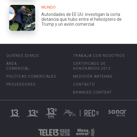
MUNDO
Autoridades de EE.UU. investigan la corta
distancia que hubo entre el helicóptero de
Trump y un avión comercial
QUIÉNES SOMOS
TRABAJA CON NOSOTROS
ÁREA
CERTIFICADO DE
COMERCIAL
HONORARIOS 2012
POLÍTICAS COMERCIALES
MEDICIÓN ANTENAS
PROVEEDORES
CONTACTO
BRANDED CONTENT