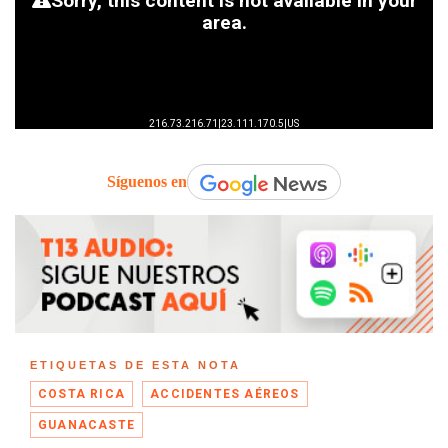
Síguenos en
ETIQUETAS DE ESTA NOTA
COSTA RICA
ACCIDENTES AÉREOS
GUANACASTE