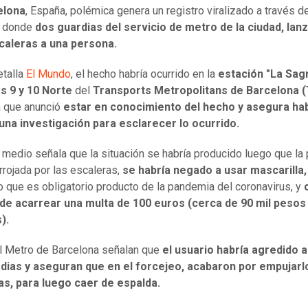
elona
, España, polémica genera un registro viralizado a través d
s donde
dos guardias del servicio de metro de la ciudad, lan
caleras a una persona.
talla
El Mundo
, el hecho habría ocurrido en la
estación "La Sag
as 9 y 10 Norte
del
Transports Metropolitans de Barcelona 
 que anunció
estar en conocimiento del hecho y asegura ha
una investigación para esclarecer lo ocurrido.
o medio señala que la situación se habría producido luego que la
rrojada por las escaleras,
se habría negado a usar mascarilla,
 que es obligatorio producto de la pandemia del coronavirus, y
de acarrear una multa de 100 euros (cerca de 90 mil pesos
).
 Metro de Barcelona señalan que
el usuario habría agredido 
rdias y aseguran que en el forcejeo, acabaron por empujarlo
as, para luego caer de espalda.