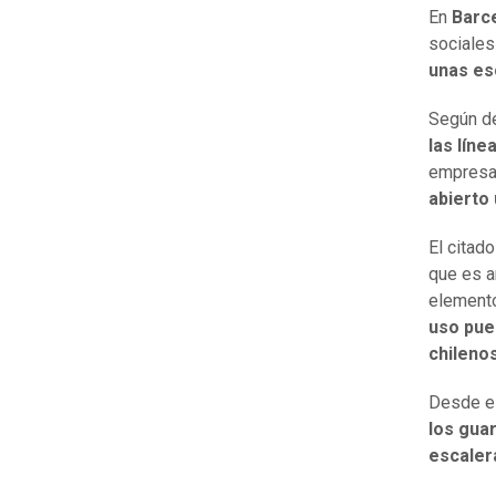
En
Barc
sociale
unas es
Según de
las líne
empresa
abierto 
El citad
que es a
elemento
uso pue
chilenos
Desde el
los gua
escaler