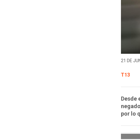
21 DE JUN
T13
Desde e
negado 
por lo 