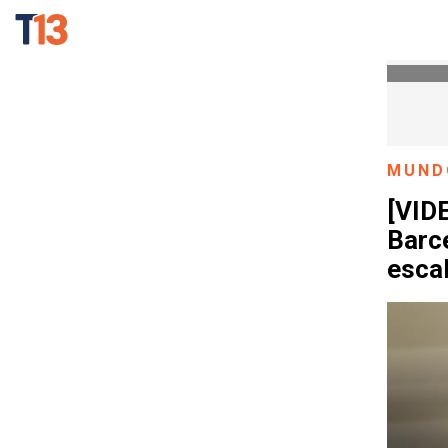
MUND
[VID
Barce
esca