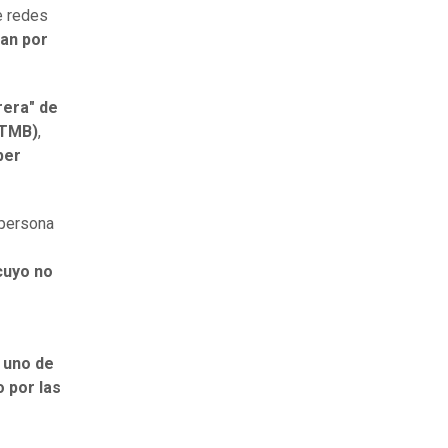
e redes
zan por
rera" de
(TMB)
,
ber
 persona
cuyo no
a uno de
 por las