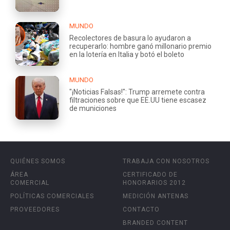
MUNDO
Recolectores de basura lo ayudaron a
recuperarlo: hombre ganó millonario premio
en la lotería en Italia y botó el boleto
MUNDO
"¡Noticias Falsas!": Trump arremete contra
filtraciones sobre que EE.UU tiene escasez
de municiones
QUIÉNES SOMOS
TRABAJA CON NOSOTROS
ÁREA
CERTIFICADO DE
COMERCIAL
HONORARIOS 2012
POLÍTICAS COMERCIALES
MEDICIÓN ANTENAS
PROVEEDORES
CONTACTO
BRANDED CONTENT