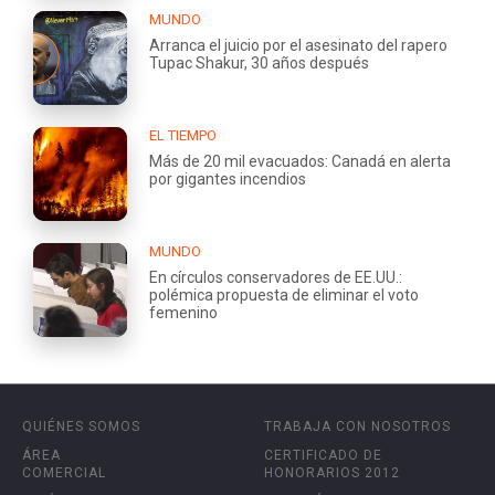
MUNDO
Arranca el juicio por el asesinato del rapero
Tupac Shakur, 30 años después
EL TIEMPO
Más de 20 mil evacuados: Canadá en alerta
por gigantes incendios
MUNDO
En círculos conservadores de EE.UU.:
polémica propuesta de eliminar el voto
femenino
QUIÉNES SOMOS
TRABAJA CON NOSOTROS
ÁREA
CERTIFICADO DE
COMERCIAL
HONORARIOS 2012