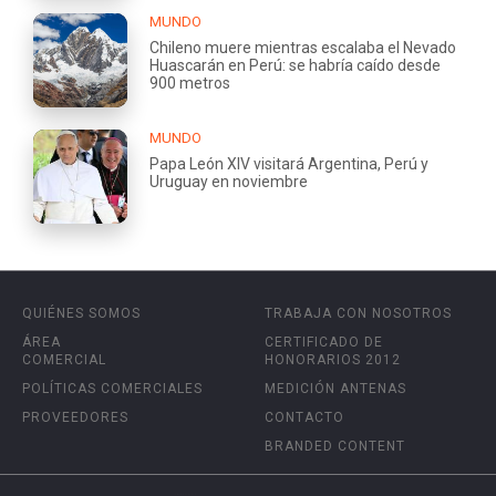
MUNDO
Chileno muere mientras escalaba el Nevado
Huascarán en Perú: se habría caído desde
900 metros
MUNDO
Papa León XIV visitará Argentina, Perú y
Uruguay en noviembre
QUIÉNES SOMOS
TRABAJA CON NOSOTROS
ÁREA
CERTIFICADO DE
COMERCIAL
HONORARIOS 2012
POLÍTICAS COMERCIALES
MEDICIÓN ANTENAS
PROVEEDORES
CONTACTO
BRANDED CONTENT