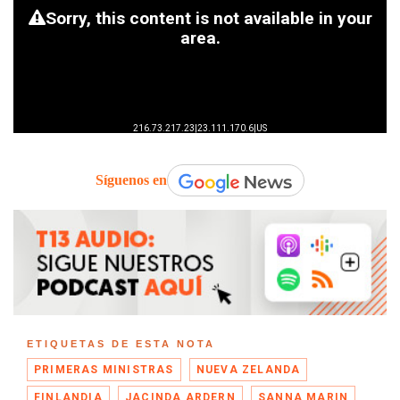
Síguenos en
ETIQUETAS DE ESTA NOTA
PRIMERAS MINISTRAS
NUEVA ZELANDA
FINLANDIA
JACINDA ARDERN
SANNA MARIN