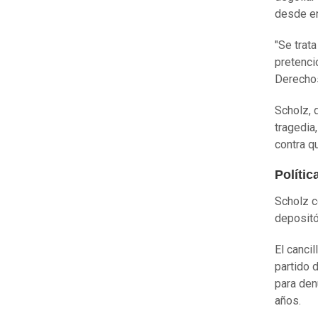
desde en
"Se trat
pretenci
Derechos
Scholz, 
tragedia
contra q
Políti
Scholz c
depositó
El canci
partido 
para den
años.