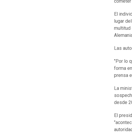
cometer 
El indiv
lugar de
multitud
Alemania
Las aut
"Por lo q
forma en
prensa e
La minist
sospecho
desde 20
El presi
"acontec
autorida