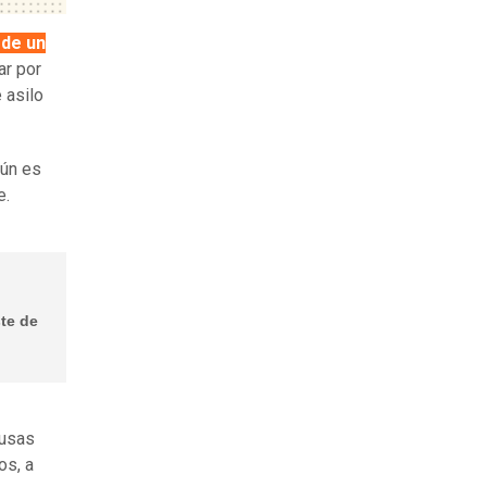
 de un
ar por
 asilo
aún es
e.
te de
fusas
os, a