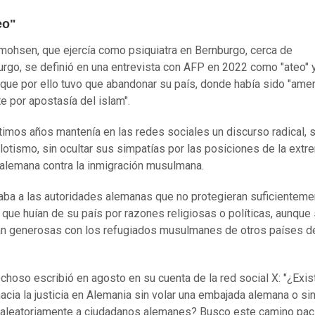
eo"
mohsen, que ejercía como psiquiatra en Bernburgo, cerca de
go, se definió en una entrevista con AFP en 2022 como "ateo" 
que por ello tuvo que abandonar su país, donde había sido "am
e por apostasía del islam".
ltimos años mantenía en las redes sociales un discurso radical, 
otismo, sin ocultar sus simpatías por las posiciones de la extr
alemana contra la inmigración musulmana.
ba a las autoridades alemanas que no protegieran suficienteme
 que huían de su país por razones religiosas o políticas, aunque
n generosas con los refugiados musulmanes de otros países 
choso escribió en agosto en su cuenta de la red social X: "¿Exis
acia la justicia en Alemania sin volar una embajada alemana o si
 aleatoriamente a ciudadanos alemanes? Busco este camino pací