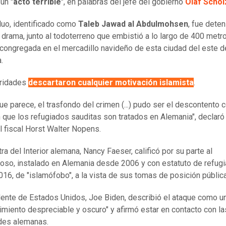
un "
acto terrible
", en palabras del jefe del gobierno
Olaf Schol
iduo, identificado como
Taleb Jawad al Abdulmohsen
, fue deten
l drama, junto al todoterreno que embistió a lo largo de 400 metro
 congregada en el mercadillo navideño de esta ciudad del este d
.
oridades
descartaron cualquier motivación islamista
.
ue parece, el trasfondo del crimen (...) pudo ser el descontento c
 que los refugiados sauditas son tratados en Alemania", declaró 
l fiscal Horst Walter Nopens.
ra del Interior alemana, Nancy Faeser, calificó por su parte al
so, instalado en Alemania desde 2006 y con estatuto de refug
16, de "islamófobo", a la vista de sus tomas de posición públic
dente de Estados Unidos, Joe Biden, describió el ataque como u
imiento despreciable y oscuro" y afirmó estar en contacto con la
des alemanas.