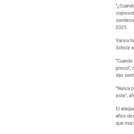
"¿Cuándo
copresid
sondeos 
2025.
Varios h
Scholz a
"Cuando 
precio",
dijo sen
"Nunca p
este", af
El ataqu
años des
que muri