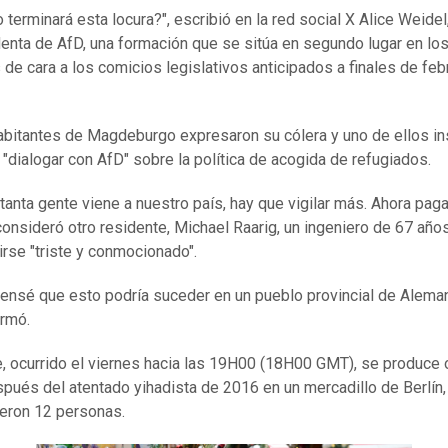
 terminará esta locura?", escribió en la red social X Alice Weidel
enta de AfD, una formación que se sitúa en segundo lugar en lo
de cara a los comicios legislativos anticipados a finales de feb
abitantes de Magdeburgo expresaron su cólera y uno de ellos in
 "dialogar con AfD" sobre la política de acogida de refugiados.
tanta gente viene a nuestro país, hay que vigilar más. Ahora pag
 consideró otro residente, Michael Raarig, un ingeniero de 67 año
tirse "triste y conmocionado".
ensé que esto podría suceder en un pueblo provincial de Aleman
irmó.
e, ocurrido el viernes hacia las 19H00 (18H00 GMT), se produce
pués del atentado yihadista de 2016 en un mercadillo de Berlín,
eron 12 personas.