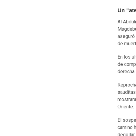
Un "at
Al Abdul
Magdebur
aseguró 
de muert
En los ú
de compl
derecha 
Reprocha
sauditas
mostrara
Oriente.
El sospe
camino h
degollar