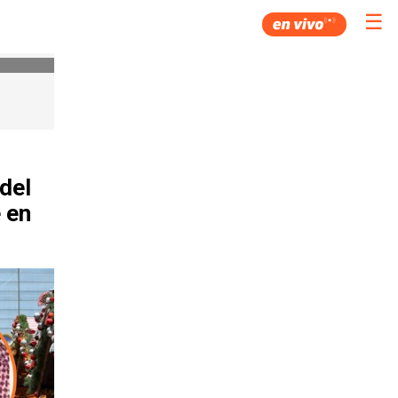
☰
 del
 en