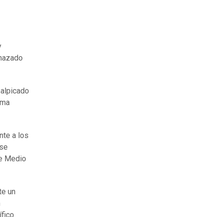
y
enazado
salpicado
ema
nte a los
 se
de Medio
te un
n
fico