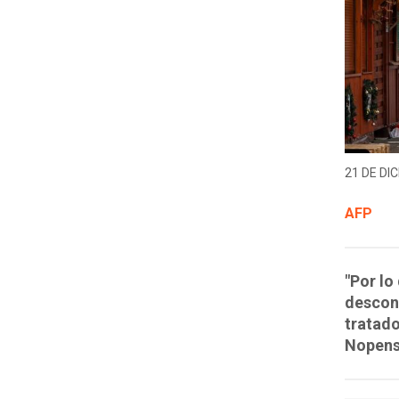
21 DE DIC
AFP
"Por lo
descont
tratado
Nopens