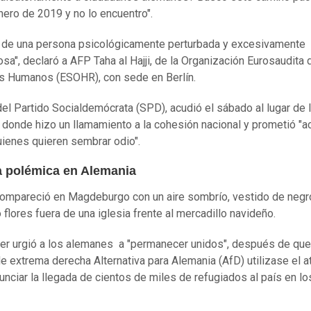
ero de 2019 y no lo encuentro".
a de una persona psicológicamente perturbada y excesivamente
osa", declaró a AFP Taha al Hajji, de la Organización Eurosaudita 
 Humanos (ESOHR), con sede en Berlín.
del Partido Socialdemócrata (SPD), acudió el sábado al lugar de 
, donde hizo un llamamiento a la cohesión nacional y prometió "a
uienes quieren sembrar odio".
ca polémica en Alemania
ompareció en Magdeburgo con un aire sombrío, vestido de negro
 flores fuera de una iglesia frente al mercadillo navideño.
ller urgió a los alemanes a "permanecer unidos", después de que
de extrema derecha Alternativa para Alemania (AfD) utilizase el 
unciar la llegada de cientos de miles de refugiados al país en lo