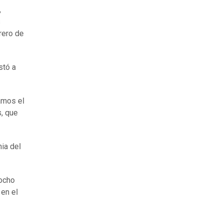
,
s
rero de
stó a
amos el
s, que
ia del
 ocho
 en el