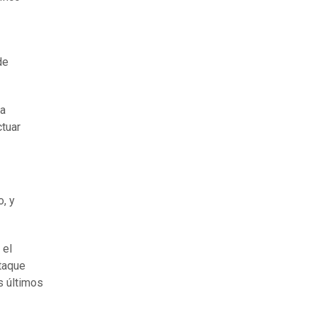
de
la
ctuar
, y
 el
ataque
s últimos