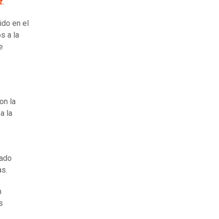
z
.
ido en el
s a la
e
on la
a la
iado
as.
n
s