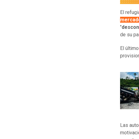
El refug
mercad
"
descon
de su pa
El últim
provisio
Las auto
motivaci