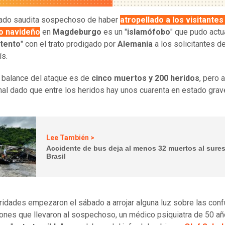
iado saudita sospechoso de haber
atropellado a los visitantes
o navideño
en
Magdeburgo
es un "
islamófobo
" que pudo actu
tento
" con el trato prodigado por
Alemania
a los solicitantes de
ís.
o balance del ataque es de
cinco muertos y 200 heridos
, pero 
nal dado que entre los heridos hay unos cuarenta en estado grav
Lee También >
Accidente de bus deja al menos 32 muertos al sures
Brasil
ridades empezaron el sábado a arrojar alguna luz sobre las con
ones que llevaron al sospechoso, un médico psiquiatra de 50 añ