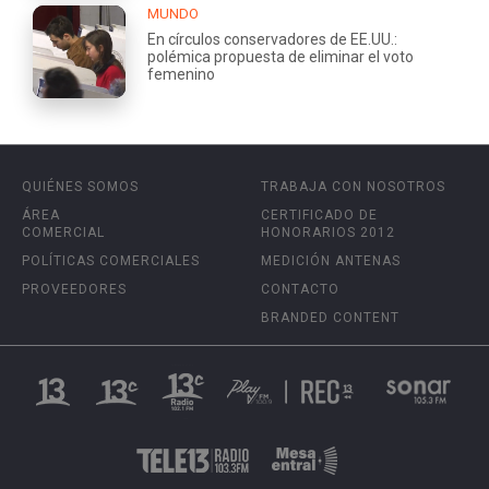
MUNDO
En círculos conservadores de EE.UU.:
polémica propuesta de eliminar el voto
femenino
QUIÉNES SOMOS
TRABAJA CON NOSOTROS
ÁREA
CERTIFICADO DE
COMERCIAL
HONORARIOS 2012
POLÍTICAS COMERCIALES
MEDICIÓN ANTENAS
PROVEEDORES
CONTACTO
BRANDED CONTENT