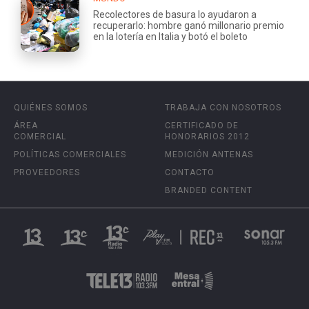
Recolectores de basura lo ayudaron a
recuperarlo: hombre ganó millonario premio
en la lotería en Italia y botó el boleto
QUIÉNES SOMOS
TRABAJA CON NOSOTROS
ÁREA
CERTIFICADO DE
COMERCIAL
HONORARIOS 2012
POLÍTICAS COMERCIALES
MEDICIÓN ANTENAS
PROVEEDORES
CONTACTO
BRANDED CONTENT