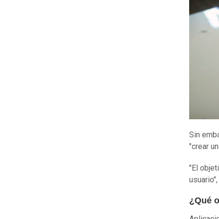
Sin emba
"crear u
"El objet
usuario"
¿Qué o
Aplicaci