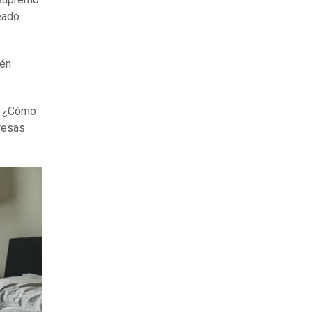
eado
ién
r? ¿Cómo
presas