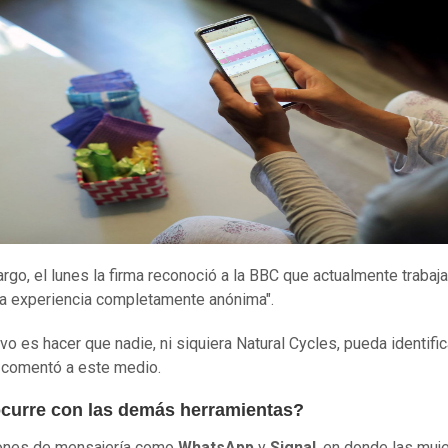
rgo, el lunes la firma reconoció a la BBC que actualmente trabaja
na experiencia completamente anónima".
ivo es hacer que nadie, ni siquiera Natural Cycles, pueda identific
, comentó a este medio.
curre con las demás herramientas?
ones de mensajería como
WhatsApp
y
Signal
, en donde las muj