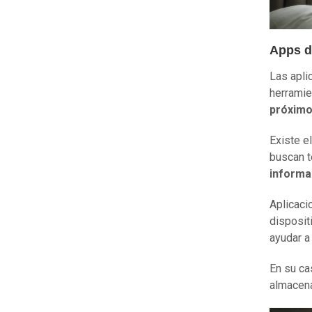
Apps d
Las apli
herramie
próximo
Existe e
buscan 
informa
Aplicaci
disposi
ayudar a
En su ca
almacena