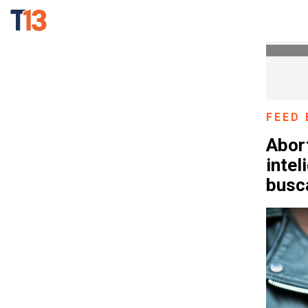
FEED 
Abor
intel
busc