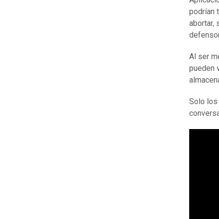
podrían 
abortar,
defensor
Al ser m
pueden v
almacen
Solo lo
conversa