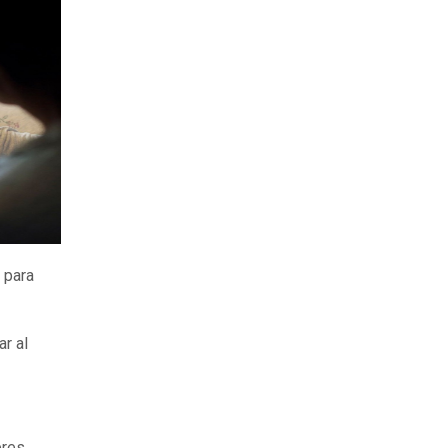
 para
ar al
eres