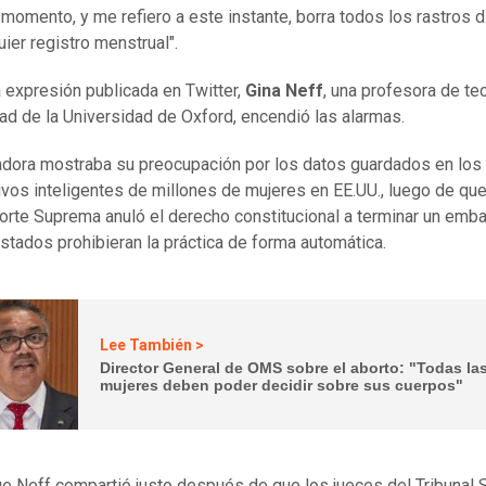
 momento, y me refiero a este instante, borra todos los rastros d
uier registro menstrual".
 expresión publicada en Twitter,
Gina Neff
, una profesora de te
ad de la Universidad de Oxford, encendió las alarmas.
dora mostraba su preocupación por los datos guardados en los
ivos inteligentes de millones de mujeres en EE.UU., luego de qu
Corte Suprema anuló el derecho constitucional a terminar un emba
stados prohibieran la práctica de forma automática.
Lee También >
Director General de OMS sobre el aborto: "Todas la
mujeres deben poder decidir sobre sus cuerpos"
 que Neff compartió justo después de que los jueces del Tribunal