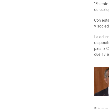
"En este
de cualq
Con esta
y socied
La educa
disposit
país la 
que 13 e
El tuit,