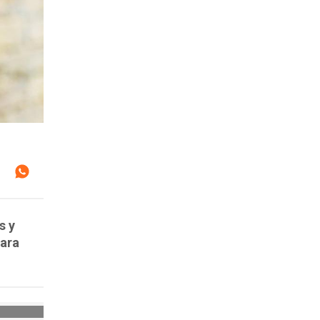
s y
para