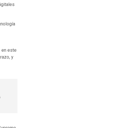
igitales
cnología
e en este
razo, y
s
 Supremo