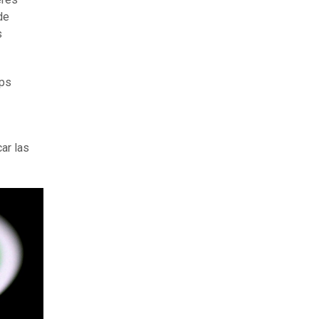
de
s
pps
ar las