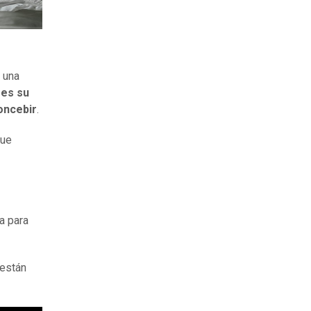
 una
 es su
oncebir
.
que
a para
 están