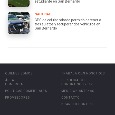
estudiante en San Bernardo
NACIONAL
GPS de celular robado permitió detener a
tres sujetos y recuperar dos vehículos en
San Bernardo
QUIÉNES SOMOS
TRABAJA CON NOSOTROS
ÁREA
CERTIFICADO DE
COMERCIAL
HONORARIOS 2012
POLÍTICAS COMERCIALES
MEDICIÓN ANTENAS
PROVEEDORES
CONTACTO
BRANDED CONTENT