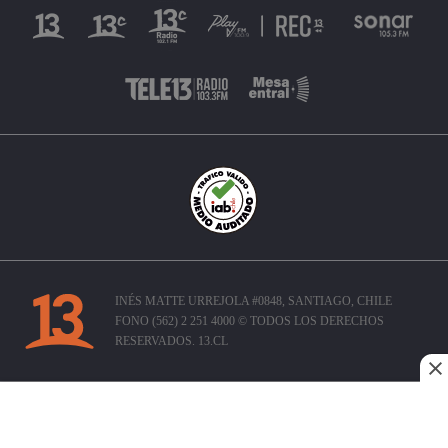
INÉS MATTE URREJOLA #0848, SANTIAGO, CHILE
FONO (562) 2 251 4000 © TODOS LOS DERECHOS
RESERVADOS. 13.CL