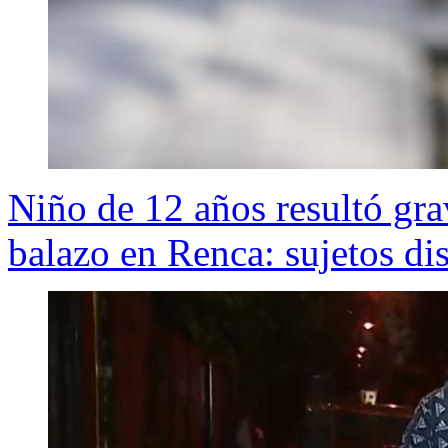
Niño de 12 años resultó gra
balazo en Renca: sujetos di