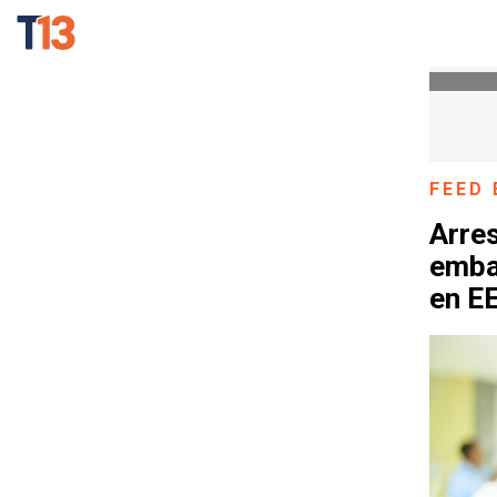
FEED 
Arres
emba
en E