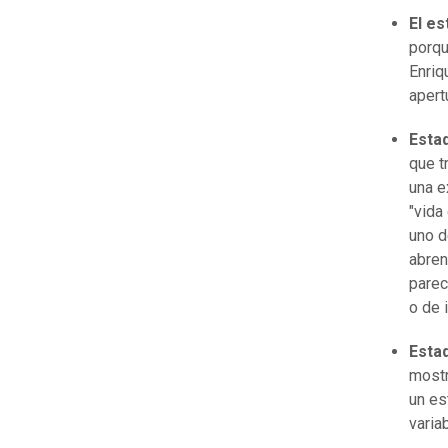
El e
porqu
Enriq
apert
Estad
que t
una e
"vida
uno d
abren
parec
o de 
Esta
mostr
un es
variab