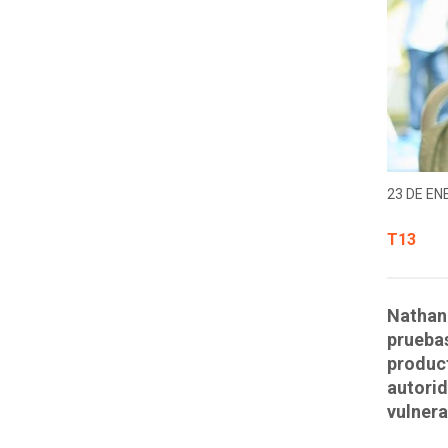
23 DE EN
T13
Nathan 
pruebas
product
autorid
vulnera