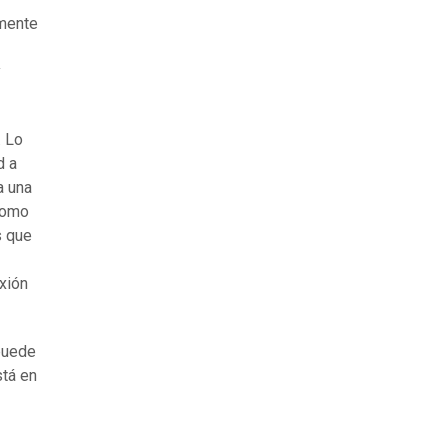
lmente
y
. Lo
d a
a una
 como
s que
xión
puede
stá en