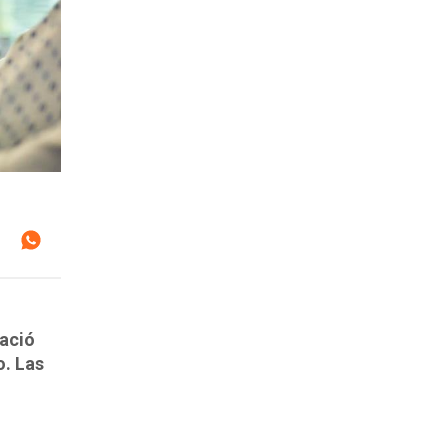
nació
o. Las