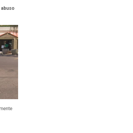
r abuso
amente