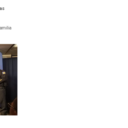
as
amilia