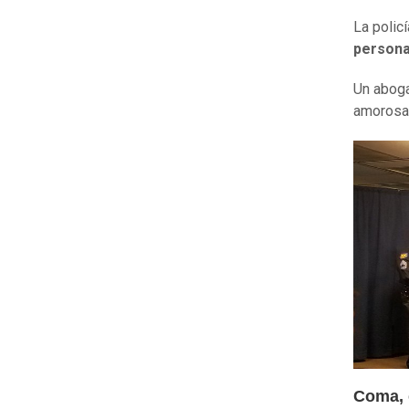
La polic
persona
Un aboga
amorosa 
Coma, 