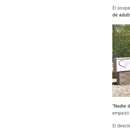
El sosp
de adul
"
Nadie 
empezó a
El direc