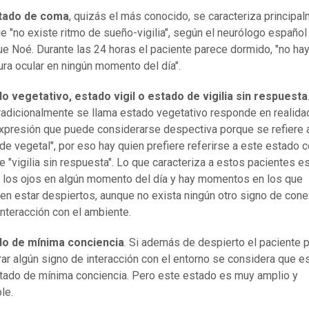
stado de coma
, quizás el más conocido, se caracteriza principa
e "no existe ritmo de sueño-vigilia", según el neurólogo español
ue Noé. Durante las 24 horas el paciente parece dormido, "no ha
ura ocular en ningún momento del día".
o vegetativo, estado vigil o estado de vigilia sin respuesta
radicionalmente se llama estado vegetativo responde en realida
xpresión que puede considerarse despectiva porque se refiere 
 de vegetal", por eso hay quien prefiere referirse a este estado
e "vigilia sin respuesta". Lo que caracteriza a estos pacientes e
 los ojos en algún momento del día y hay momentos en los que
en estar despiertos, aunque no exista ningún otro signo de cone
interacción con el ambiente.
do de mínima conciencia
. Si además de despierto el paciente 
ar algún signo de interacción con el entorno se considera que e
tado de mínima conciencia. Pero este estado es muy amplio y
le.