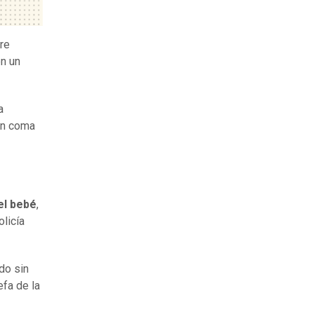
bre
en un
a
en coma
el
bebé
,
olicía
do sin
efa de la