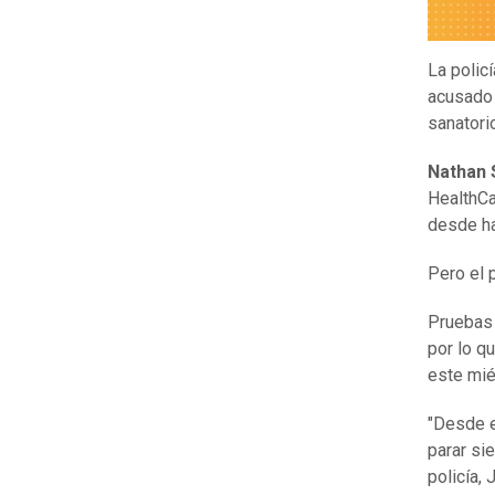
La polic
acusado 
sanatori
Nathan 
HealthCa
desde ha
Pero el
Pruebas
por lo q
este mié
"Desde e
parar sie
policía, 