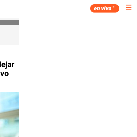
☰
dejar
ivo