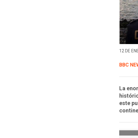
12 DE EN
BBC NE
La eno
históri
este pu
contin