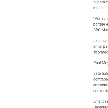
supera c
muelle, 
"Por su 
porque el
BBC Mun
La dific
en un
pa
informaci
Paul Mey
Este hol
contraba
arrepent
converti
En el pa
Hamburgo