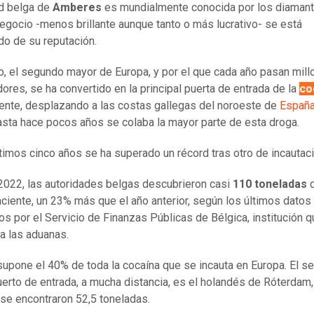
d belga de
Amberes
es mundialmente conocida por los diamant
negocio -menos brillante aunque tanto o más lucrativo- se está
o de su reputación.
o, el segundo mayor de Europa, y por el que cada año pasan mil
ores, se ha convertido en la principal puerta de entrada de la
co
nente, desplazando a las costas gallegas del noroeste de
Españ
sta hace pocos años se colaba la mayor parte de esta droga.
ltimos cinco años se ha superado un récord tras otro de incautac
2022, las autoridades belgas descubrieron casi
110 toneladas
d
ciente, un 23% más que el año anterior, según los últimos datos
os por el Servicio de Finanzas Públicas de Bélgica, institución 
a las aduanas.
 supone el 40% de toda la cocaína que se incauta en Europa. El 
erto de entrada, a mucha distancia, es el holandés de Róterdam
se encontraron 52,5 toneladas.