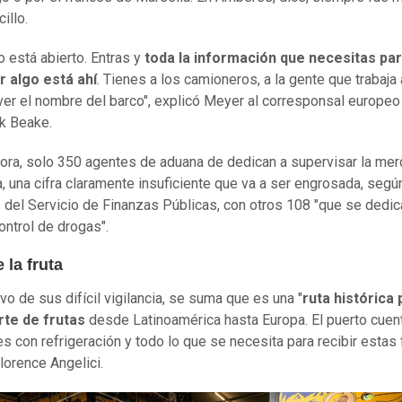
illo.
o está abierto. Entras y
toda la información que necesitas pa
 algo está ahí
. Tienes a los camioneros, a la gente que trabaja a
er el nombre del barco", explicó Meyer al corresponsal europeo
k Beake.
ora, solo 350 agentes de aduana de dedican a supervisar la mer
a, una cifra claramente insuficiente que va a ser engrosada, según
 del Servicio de Finanzas Públicas, con otros 108 "que se dedic
ontrol de drogas".
 la fruta
ivo de sus difícil vigilancia, se suma que es una "
ruta histórica 
rte de frutas
desde Latinoamérica hasta Europa. El puerto cuen
es con refrigeración y todo lo que se necesita para recibir estas f
lorence Angelici.