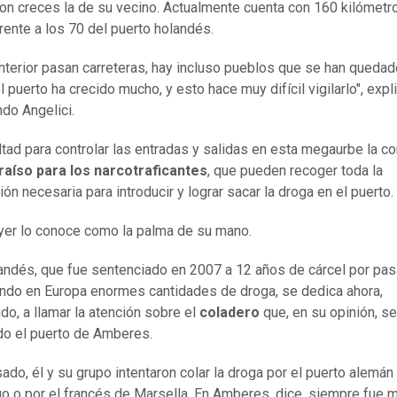
on creces la de su vecino. Actualmente cuenta con 160 kilómetr
frente a los 70 del puerto holandés.
interior pasan carreteras, hay incluso pueblos que se han quedad
 puerto ha crecido mucho, y esto hace muy difícil vigilarlo", expl
do Angelici.
ultad para controlar las entradas y salidas en esta megaurbe la co
raíso para los narcotraficantes
, que pueden recoger toda la
ón necesaria para introducir y lograr sacar la droga en el puerto.
er lo conoce como la palma de su mano.
andés, que fue sentenciado en 2007 a 12 años de cárcel por pas
ndo en Europa enormes cantidades de droga, se dedica ahora,
ido, a llamar la atención sobre el
coladero
que, en su opinión, se
do el puerto de Amberes.
sado, él y su grupo intentaron colar la droga por el puerto alemán
 o por el francés de Marsella. En Amberes, dice, siempre fue 