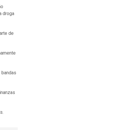
ño
la droga
arte de
mamente
s bandas
Finanzas
s.