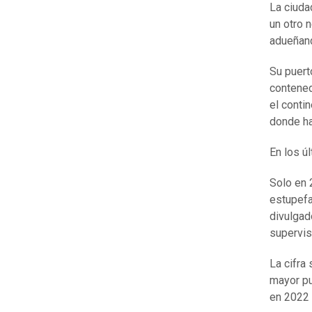
La ciuda
un otro 
adueñand
Su puert
contened
el conti
donde ha
En los ú
Solo en 
estupefa
divulgad
supervis
La cifra
mayor pu
en 2022 