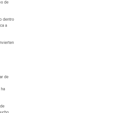
os de
o dentro
ica a
nvierten
ar de
 ha
 de
mucho