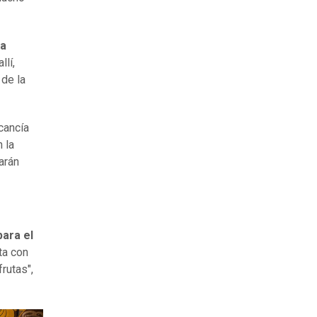
ra
llí,
 de la
cancía
 la
arán
para el
ta con
rutas",