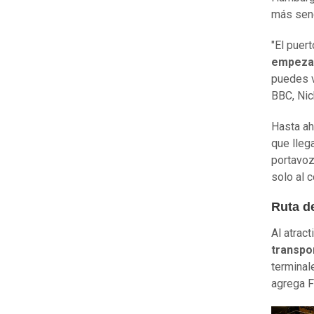
más senc
"El puert
empezar
puedes v
BBC, Nic
Hasta ah
que lleg
portavoz
solo al c
Ruta de
Al atract
transpo
terminal
agrega F