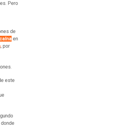
es. Pero
lones de
caína
en
a
, por
iones.
e este
que
segundo
, donde