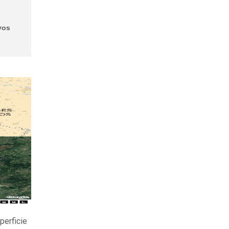
vos
perficie