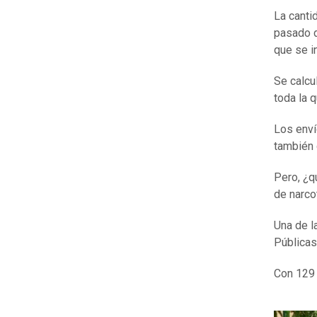
La cantid
pasado 
que se i
Se calcu
toda la q
Los enví
también
Pero, ¿q
de narco
Una de l
Públicas
Con 129 