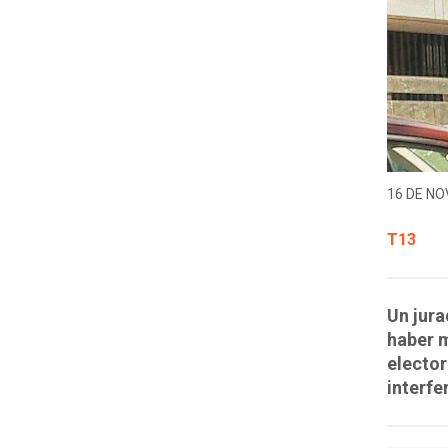
16 DE NO
T13
Un jura
haber m
elector
interfe