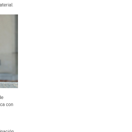
terial.
de
ica con
inación