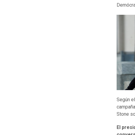
Demócrat
Según el
campaña 
Stone so
El pres
convers