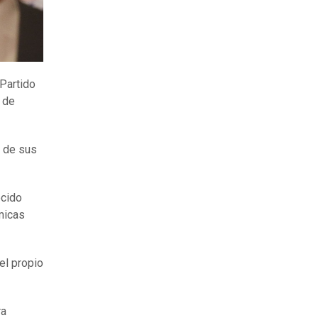
Partido
 de
a de sus
ecido
micas
 el propio
ra