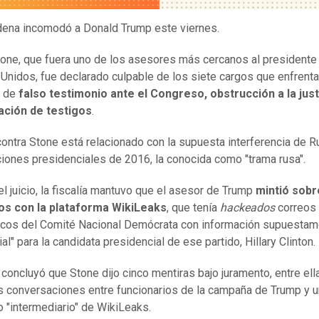
ena incomodó a Donald Trump este viernes.
one, que fuera uno de los asesores más cercanos al presidente
Unidos, fue declarado culpable de los siete cargos que enfrenta
s de
falso testimonio ante el Congreso, obstrucción
a la just
ación de testigos
.
contra Stone está relacionado con la supuesta interferencia de R
ciones presidenciales de 2016, la conocida como "trama rusa".
el juicio, la fiscalía mantuvo que el asesor de Trump
mintió sobr
os con la plataforma WikiLeaks
, que tenía
hackeados
correos
icos del Comité Nacional Demócrata con información supuesta
ial" para la candidata presidencial de ese partido, Hillary Clinton.
o concluyó que Stone dijo cinco mentiras bajo juramento, entre ell
s conversaciones entre funcionarios de la campaña de Trump y u
 "intermediario" de WikiLeaks.