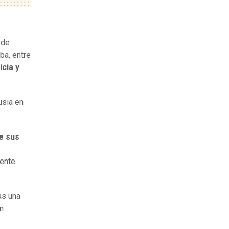
 de
ba, entre
icia
y
usia en
e sus
mente
as una
n