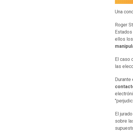
Una cond
Roger St
Estados 
ellos lo
manipul
El caso 
las elec
Durante 
contact
electrón
"perjudic
El jurad
sobre la
supuesto