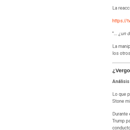
La reacc
https:/
"
...
¿un do
La manip
los otro
¿Vergo
Análisi
Lo que p
Stone mi
Durante 
Trump pa
conducto