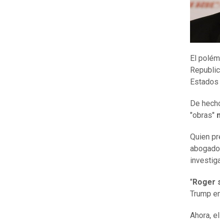
El polém
Republic
Estados 
De hecho
"obras"
Quien pr
abogado 
investig
"
Roger s
Trump en
Ahora, e