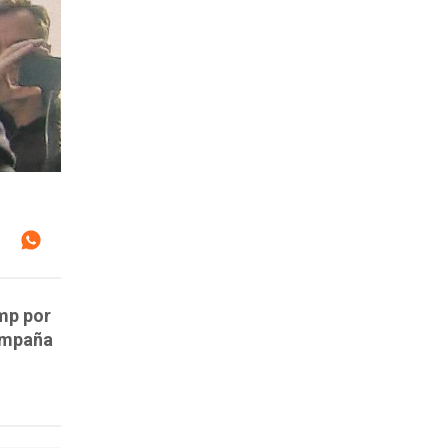
mp por
campaña