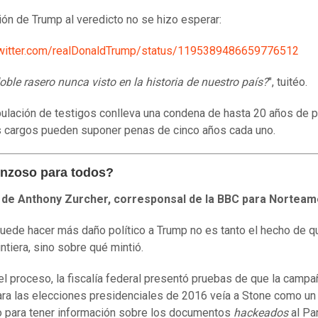
ión de Trump al veredicto no se hizo esperar:
/twitter.com/realDonaldTrump/status/1195389486659776512
ble rasero nunca visto en la historia de nuestro
p
aís?
", tuitéo.
ulación de testigos conlleva una condena de hasta 20 años de p
s cargos pueden suponer penas de cinco años cada uno.
nzoso para todos?
s de Anthony Zurcher, corresponsal de la BBC para Norteam
uede hacer más daño político a Trump no es tanto el hecho de 
ntiera, sino sobre qué mintió.
el proceso, la fiscalía federal presentó pruebas de que la campa
ra las elecciones presidenciales de 2016 veía a Stone como un
 para tener información sobre los documentos
hackeados
al Pa