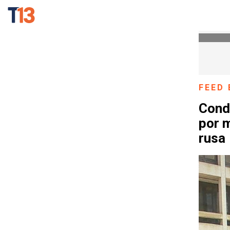
FEED 
Cond
por m
rusa