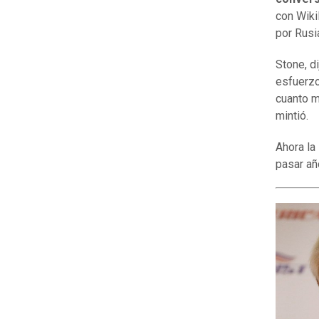
con Wiki
por Rusia
Stone, d
esfuerzo
cuanto m
mintió.
Ahora la
pasar añ