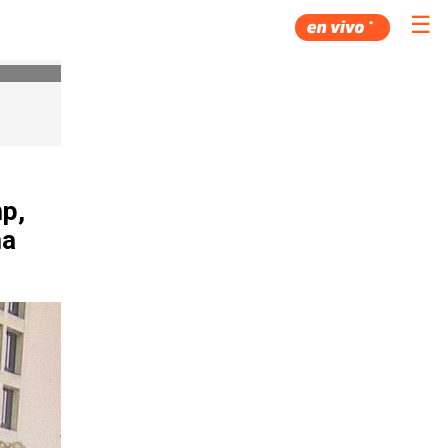
☰
p,
ma