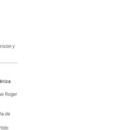
risión y
érica
que Roger
ña de
rtido