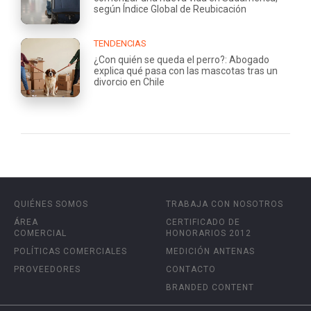
según Índice Global de Reubicación
TENDENCIAS
¿Con quién se queda el perro?: Abogado
explica qué pasa con las mascotas tras un
divorcio en Chile
QUIÉNES SOMOS
TRABAJA CON NOSOTROS
ÁREA
CERTIFICADO DE
COMERCIAL
HONORARIOS 2012
POLÍTICAS COMERCIALES
MEDICIÓN ANTENAS
PROVEEDORES
CONTACTO
BRANDED CONTENT