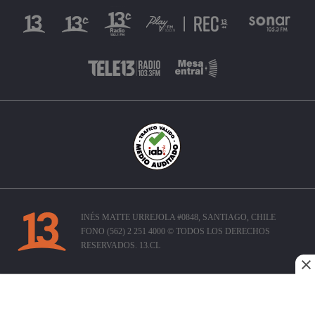
INÉS MATTE URREJOLA #0848, SANTIAGO, CHILE
FONO (562) 2 251 4000 © TODOS LOS DERECHOS
RESERVADOS. 13.CL