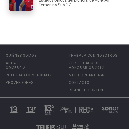
Estados Unidos del Mundial de Vóleibol
Femenino Sub 17
QUIÉNES SOMOS
TRABAJA CON NOSOTROS
ÁREA
CERTIFICADO DE
COMERCIAL
HONORARIOS 2012
POLÍTICAS COMERCIALES
MEDICIÓN ANTENAS
PROVEEDORES
CONTACTO
BRANDED CONTENT