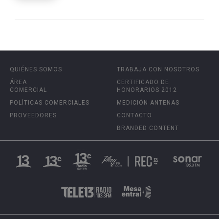
QUIÉNES SOMOS
TRABAJA CON NOSOTROS
ÁREA
CERTIFICADO DE
COMERCIAL
HONORARIOS 2012
POLÍTICAS COMERCIALES
MEDICIÓN ANTENAS
PROVEEDORES
CONTACTO
BRANDED CONTENT