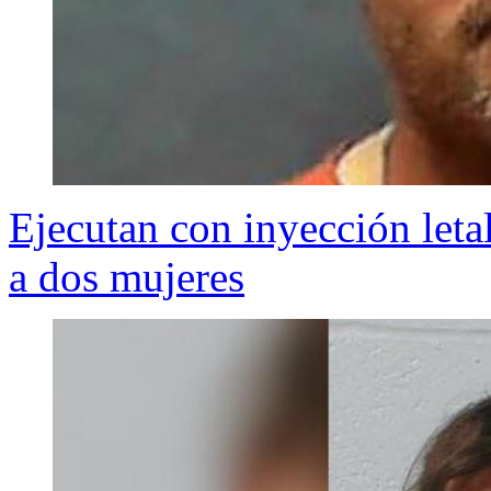
Ejecutan con inyección leta
a dos mujeres