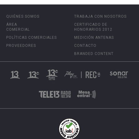
QUIÉNES SOMOS
TRABAJA CON NOSOTROS
ÁREA
CERTIFICADO DE
COMERCIAL
HONORARIOS 2012
POLÍTICAS COMERCIALES
MEDICIÓN ANTENAS
PROVEEDORES
CONTACTO
BRANDED CONTENT