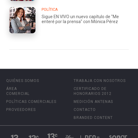
POLÍTICA
Sigue EN VIVO un nuevo capítulo de "Me
enteré por la prensa" con Mónica Pérez
QUIÉNES SOMOS
TRABAJA CON NOSOTROS
ÁREA
CERTIFICADO DE
COMERCIAL
HONORARIOS 2012
POLÍTICAS COMERCIALES
MEDICIÓN ANTENAS
PROVEEDORES
CONTACTO
BRANDED CONTENT