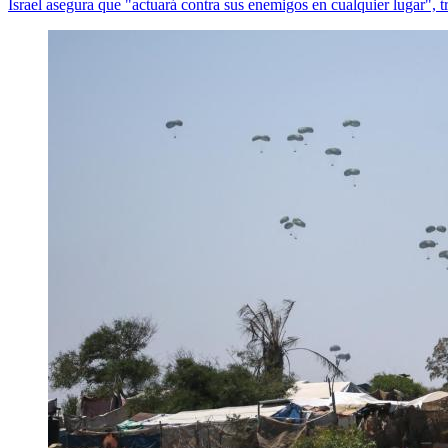
Israel asegura que "actuará contra sus enemigos en cualquier lugar", t