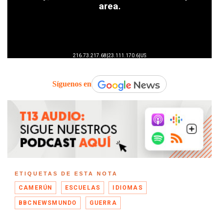
Síguenos en
ETIQUETAS DE ESTA NOTA
CAMERÚN
ESCUELAS
IDIOMAS
BBCNEWSMUNDO
GUERRA