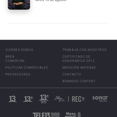
QUIÉNES SOMOS
TRABAJA CON NOSOTROS
ÁREA
CERTIFICADO DE
COMERCIAL
HONORARIOS 2012
POLÍTICAS COMERCIALES
MEDICIÓN ANTENAS
PROVEEDORES
CONTACTO
BRANDED CONTENT