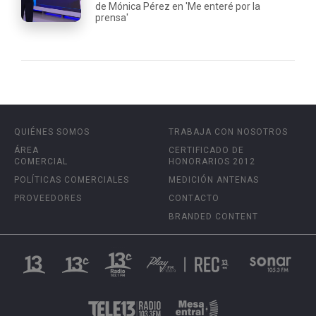
de Mónica Pérez en 'Me enteré por la
prensa'
QUIÉNES SOMOS
TRABAJA CON NOSOTROS
ÁREA
CERTIFICADO DE
COMERCIAL
HONORARIOS 2012
POLÍTICAS COMERCIALES
MEDICIÓN ANTENAS
PROVEEDORES
CONTACTO
BRANDED CONTENT