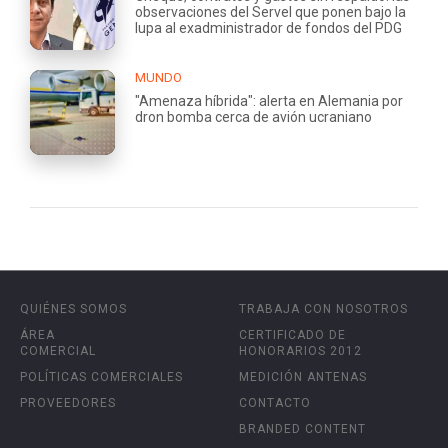
observaciones del Servel que ponen bajo la
lupa al exadministrador de fondos del PDG
MUNDO
"Amenaza híbrida": alerta en Alemania por
dron bomba cerca de avión ucraniano
QUIÉNES SOMOS
TRABAJA CON NOSOTROS
ÁREA
CERTIFICADO DE
COMERCIAL
HONORARIOS 2012
POLÍTICAS COMERCIALES
MEDICIÓN ANTENAS
PROVEEDORES
CONTACTO
BRANDED CONTENT