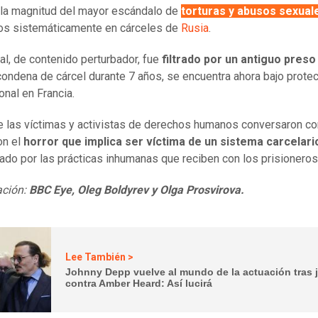
la magnitud del mayor escándalo de
torturas y abusos sexual
os sistemáticamente en cárceles de
Rusia
.
ial, de contenido perturbador, fue
filtrado por un antiguo pres
condena de cárcel durante 7 años, se encuentra ahora bajo prote
onal en Francia.
e las víctimas y activistas de derechos humanos conversaron co
on el
horror que implica ser víctima de un sistema carcelari
ado por las prácticas inhumanas que reciben con los prisioneros
ación:
BBC Eye
, Oleg Boldyrev y Olga Prosvirova.
Lee También >
Johnny Depp vuelve al mundo de la actuación tras j
contra Amber Heard: Así lucirá