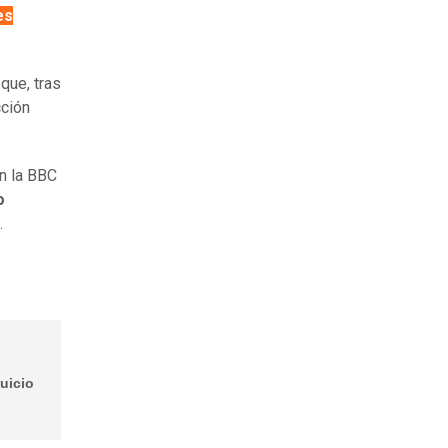
es
o
que, tras
cción
n la BBC
o
.
uicio