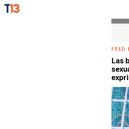
FEED 
Las 
sexua
expr