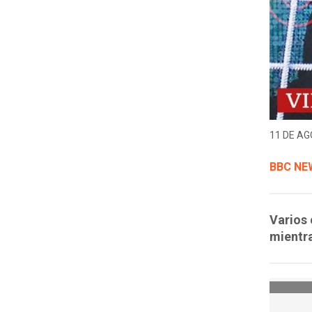
11 DE AG
BBC NE
Varios 
mientra