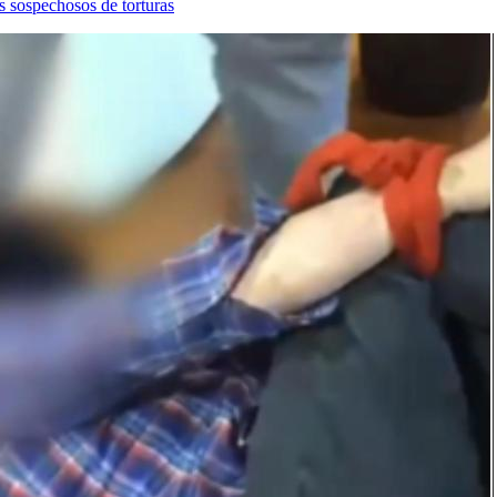
s sospechosos de torturas