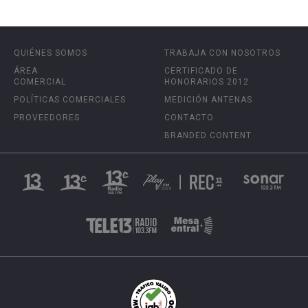
QUIÉNES SOMOS
TRABAJA CON NOSOTROS
ÁREA
CERTIFICADO DE
COMERCIAL
HONORARIOS 2012
POLÍTICAS COMERCIALES
MEDICIÓN ANTENAS
PROVEEDORES
CONTACTO
BRANDED CONTENT