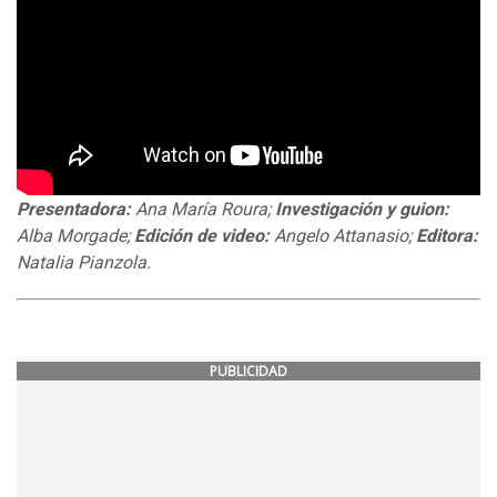
Presentadora:
Ana María Roura
;
Investigaci
ón y g
uion:
Alba Morgade;
Edici
ón de video:
Angelo Attanasio
;
Editora:
Natalia Pianzola.
PUBLICIDAD