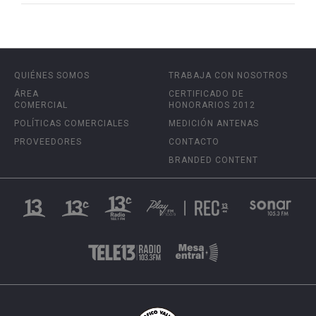
QUIÉNES SOMOS
TRABAJA CON NOSOTROS
ÁREA
CERTIFICADO DE
COMERCIAL
HONORARIOS 2012
POLÍTICAS COMERCIALES
MEDICIÓN ANTENAS
PROVEEDORES
CONTACTO
BRANDED CONTENT