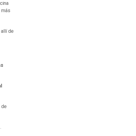
ecina
o más
allí de
as
l
a de
.