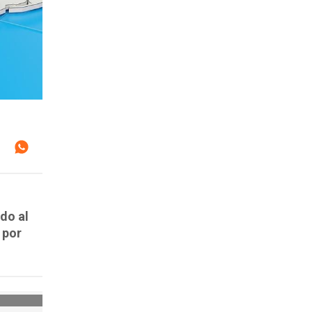
do al
 por