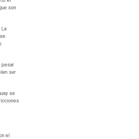
to el
 que son
 La
 se
o
a pesar
elen ser
guay se
tricciones
on el