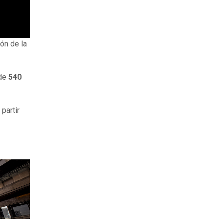
ón de la
de
5
4
0
partir