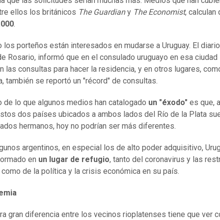
a que las solicitudes serían muchas más. Medios que han cubier
tre ellos los británicos
The Guardian
y
The Economist
, calculan
.000
.
o los porteños están interesados en mudarse a Uruguay. El diario
 de Rosario, informó que en el consulado uruguayo en esa ciudad
on las consultas para hacer la residencia, y en otros lugares, com
 también se reportó un "récord" de consultas.
o de lo que algunos medios han catalogado
un "éxodo"
es que, 
stos dos países ubicados a ambos lados del Río de la Plata su
ados hermanos, hoy no podrían ser más diferentes.
lgunos argentinos, en especial los de alto poder adquisitivo, Uru
sformado en
un lugar de refugio
, tanto del coronavirus y las res
 como de la política y la crisis económica en su país.
emia
ra gran diferencia entre los vecinos rioplatenses tiene que ver c