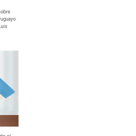
sobre
uruguayo
Luis