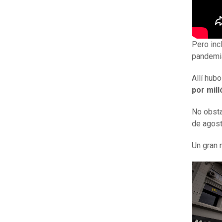
Pero inc
pandemia
Allí hub
por mill
No obstan
de agost
Un gran 