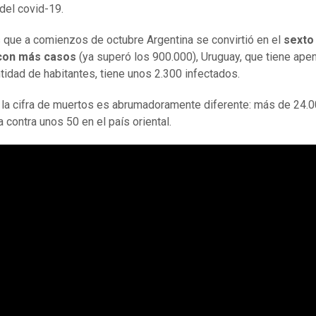
del covid-19.
 que a comienzos de octubre Argentina se convirtió en el
sexto 
con más casos
(ya superó los 900.000), Uruguay, que tiene ape
ntidad de habitantes, tiene unos 2.300 infectados.
la cifra de muertos es abrumadoramente diferente: más de 24.
 contra unos 50 en el país oriental.