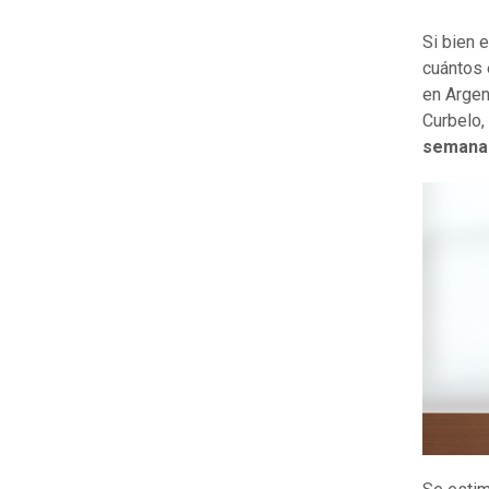
Si bien 
cuántos 
en Argen
Curbelo,
semana