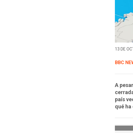
13 DE OC
BBC NE
A pesar
cerrada
país ve
qué ha