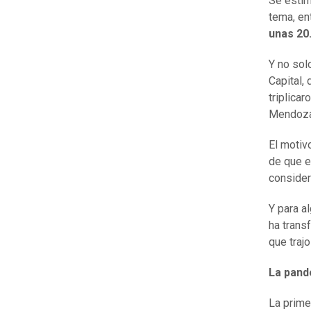
Se estim
tema, en
unas 20
Y no sol
Capital,
triplicar
Mendoza,
El motiv
de que e
consider
Y para a
ha tran
que trajo
La p
and
La prime