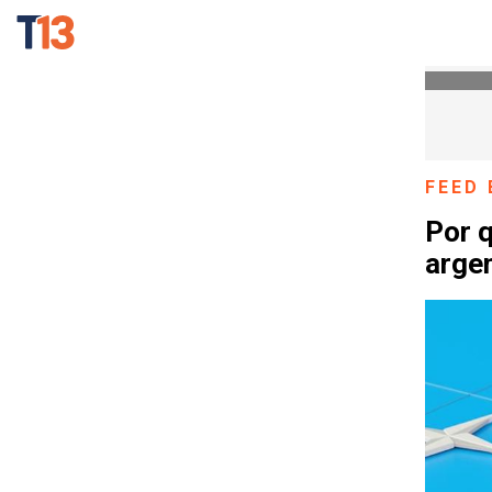
FEED 
Por 
arge